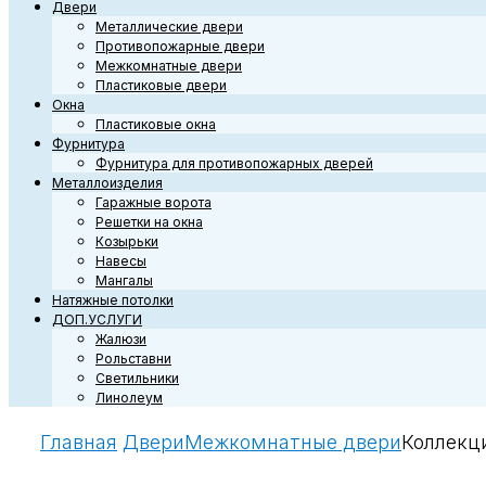
Двери
Металлические двери
Противопожарные двери
Межкомнатные двери
Пластиковые двери
Окна
Пластиковые окна
Фурнитура
Фурнитура для противопожарных дверей
Металлоизделия
Гаражные ворота
Решетки на окна
Козырьки
Навесы
Мангалы
Натяжные потолки
ДОП.УСЛУГИ
Жалюзи
Рольставни
Светильники
Линолеум
Главная
Двери
Межкомнатные двери
Коллекци