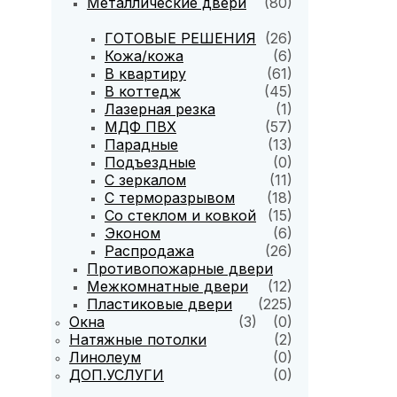
Металлические двери
(80)
ГОТОВЫЕ РЕШЕНИЯ
(26)
Кожа/кожа
(6)
В квартиру
(61)
В коттедж
(45)
Лазерная резка
(1)
МДФ ПВХ
(57)
Парадные
(13)
Подъездные
(0)
С зеркалом
(11)
С терморазрывом
(18)
Со стеклом и ковкой
(15)
Эконом
(6)
Распродажа
(26)
Противопожарные двери
Межкомнатные двери
(12)
Пластиковые двери
(225)
Окна
(3)
(0)
Натяжные потолки
(2)
Линолеум
(0)
ДОП.УСЛУГИ
(0)