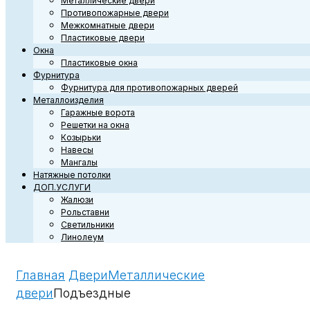
Металлические двери
Противопожарные двери
Межкомнатные двери
Пластиковые двери
Окна
Пластиковые окна
Фурнитура
Фурнитура для противопожарных дверей
Металлоизделия
Гаражные ворота
Решетки на окна
Козырьки
Навесы
Мангалы
Натяжные потолки
ДОП.УСЛУГИ
Жалюзи
Рольставни
Светильники
Линолеум
Главная
Двери
Металлические
двери
Подъездные