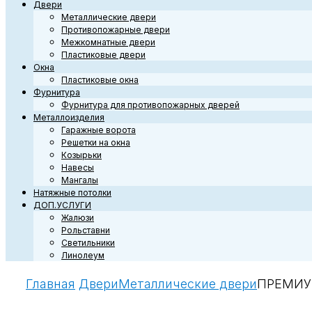
Двери
Металлические двери
Противопожарные двери
Межкомнатные двери
Пластиковые двери
Окна
Пластиковые окна
Фурнитура
Фурнитура для противопожарных дверей
Металлоизделия
Гаражные ворота
Решетки на окна
Козырьки
Навесы
Мангалы
Натяжные потолки
ДОП.УСЛУГИ
Жалюзи
Рольставни
Светильники
Линолеум
Главная
Двери
Металлические двери
ПРЕМИУ