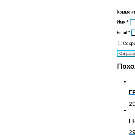
Коммен
Имя
*
Email
*
Сохра
Похо
П
2
П
2