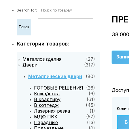
Search for:
ПР
38,00
Категории товаров:
Запи
Металлоизделия
(27)
Двери
(317)
Металлические двери
(80)
ГОТОВЫЕ РЕШЕНИЯ
(26)
Доступ
Кожа/кожа
(6)
В квартиру
(61)
В коттедж
(45)
Колич
Лазерная резка
(1)
МДФ ПВХ
(57)
В
Парадные
(13)
Подъездные
(0)