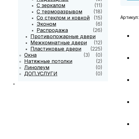
С зеркалом
(11)
С терморазрывом
(18)
Со стеклом и ковкой
(15)
Артикул
Эконом
(6)
Распродажа
(26)
Противопожарные двери
Межкомнатные двери
(12)
Пластиковые двери
(225)
Окна
(3)
(0)
Натяжные потолки
(2)
Линолеум
(0)
ДОП.УСЛУГИ
(0)